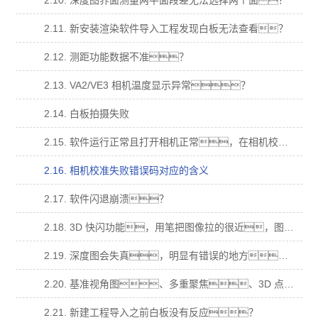
2.10. 深度图界面测量两平面段差无法选择两个面？
2.11. 新安装渲染软件导入工程发现白板无法查看？
2.12. 测距功能数据不准？
2.13. VA2/VE3 相机温度显示异常？
2.14. 白板拍摄失败
2.15. 软件运行正常且打开相机正常，在相机校准拍摄时，提示“拍摄失败”，错 误码“14”
2.16. 相机校准失败错误码对应的含义
2.17. 软件闪退崩溃？
2.18. 3D 快闪功能，用笔把图像拉的很近，图像会消失(跳出美女污视频)无法在拖拉回 来；
2.19. 深度图会失真，明显有错误的地方，在多视角、基准视角、多重聚焦，明显 有本不属于样品的结果？
2.20. 基准视角图、多重聚焦、3D 点云图都为纯白，深度图为最低颜色纯色？
2.21. 新建工程导入之前白板没有反应？